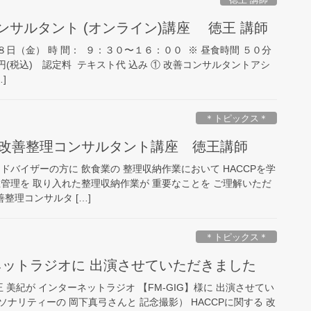
コンサルタント (オンライン)講座 徳王 講師
８日（金） 時 間： ９：３０〜１６：００ ※ 昼食時間 ５０分
円(税込) 認定料 テキスト代 込み ① 改善コンサルタントアシ
]
＊トピックス＊
】改善整理コンサルタント講座 徳王講師
ドバイザーの方に 飲食業の 整理収納作業において HACCPを学
管理を 取り入れた整理収納作業が 重要なことを ご理解いただ
善整理コンサルタ […]
＊トピックス＊
ーネットラジオに 出演させていただきました
 美紀が インターネットラジオ 【FM-GIG】様に 出演させてい
ナリティーの 岡下真弓さんと 記念撮影） HACCPに関する 改