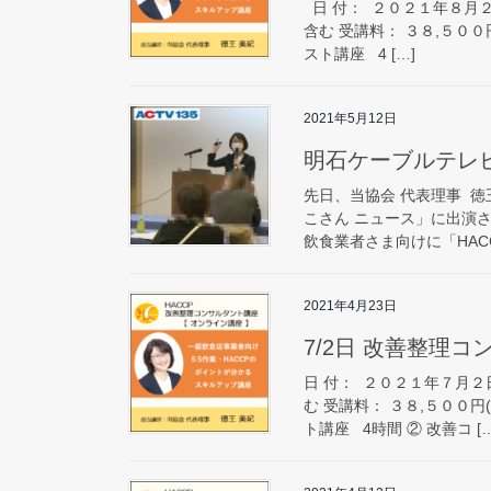
日 付： ２０２１年８月２
含む 受講料： ３８,５００
スト講座 4 […]
2021年5月12日
明石ケーブルテレビ
先日、当協会 代表理事 徳
こさん ニュース」に出演さ
飲食業者さま向けに「HACC
2021年4月23日
7/2日 改善整理コ
日 付： ２０２１年７月２
む 受講料： ３８,５００円
ト講座 4時間 ② 改善コ […