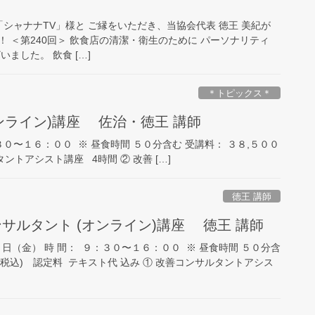
「シャナナTV」様と ご縁をいただき、当協会代表 徳王 美紀が
 ＜第240回＞ 飲食店の清潔・衛生のために パーソナリティ
ました。 飲食 […]
＊トピックス＊
オンライン)講座 佐治・徳王 講師
３０〜１６：００ ※ 昼食時間 ５０分含む 受講料： ３８,５００
ントアシスト講座 4時間 ② 改善 […]
徳王 講師
ンサルタント (オンライン)講座 徳王 講師
日（金） 時 間： ９：３０〜１６：００ ※ 昼食時間 ５０分含
(税込) 認定料 テキスト代 込み ① 改善コンサルタントアシス