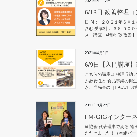
2021年4月12日
6/18日 改善整理
日 付： ２０２１年６月１
含む 受講料： ３８,５００
スト講座 4時間 ② 改善 […
2021年4月1日
6/9日【入門講座
こちらの講座は 整理収納ア
ぶ必要性と 食品事業の衛生
き、当協会の［HACCP 改
2021年3月22日
FM-GIGインタ
当協会 代表理事である 徳王
ただきました！（番組パーソ