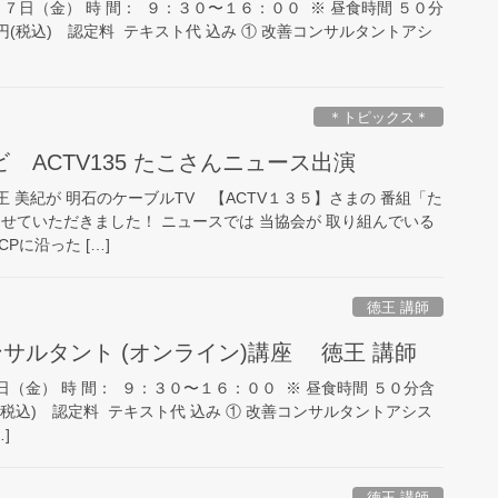
７日（金） 時 間： ９：３０〜１６：００ ※ 昼食時間 ５０分
円(税込) 認定料 テキスト代 込み ① 改善コンサルタントアシ
＊トピックス＊
 ACTV135 たこさんニュース出演
王 美紀が 明石のケーブルTV 【ACTV１３５】さまの 番組「た
せていただきました！ ニュースでは 当協会が 取り組んでいる
Pに沿った […]
徳王 講師
ンサルタント (オンライン)講座 徳王 講師
日（金） 時 間： ９：３０〜１６：００ ※ 昼食時間 ５０分含
(税込) 認定料 テキスト代 込み ① 改善コンサルタントアシス
]
徳王 講師