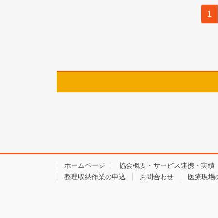
投
固
1
稿
定
ペ
の
ー
ペ
ジ
ー
ジ
送
り
ホームページ
協会概要・サービス連携・実績
整理収納作業の申込
お問合わせ
医療現場