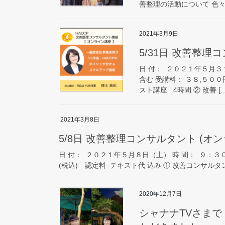
善整理の活動について 色々お
2021年3月9日
5/31日 改善整理
日 付： ２０２１年５月３
含む 受講料： ３８,５００
スト講座 4時間 ② 改善 […
2021年3月8日
5/8日 改善整理コンサルタント (オ
日 付： ２０２１年５月８日（土） 時 間： ９：３
(税込) 認定料 テキスト代 込み ① 改善コンサルタン
2020年12月7日
シャナナTVさまで