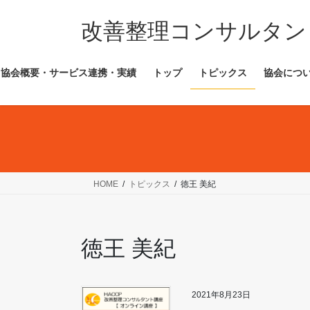
コ
ナ
ン
ビ
改善整理コンサルタン
テ
ゲ
ン
ー
協会概要・サービス連携・実績
トップ
トピックス
協会につ
ツ
シ
へ
ョ
ス
ン
キ
に
ッ
移
プ
動
HOME
トピックス
徳王 美紀
徳王 美紀
2021年8月23日