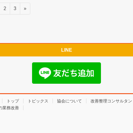
固
固
2
3
»
定
定
ペ
ペ
ー
ー
ジ
ジ
LINE
トップ
トピックス
協会について
改善整理コンサルタン
の業務改善