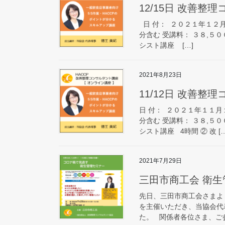
12/15日 改善整
日 付： ２０２１年１２月
分含む 受講料： ３８,５０
シスト講座 […]
2021年8月23日
11/12日 改善整
日 付： ２０２１年１１月
分含む 受講料： ３８,５０
シスト講座 4時間 ② 改 […
2021年7月29日
三田市商工会 衛
先日、三田市商工会さまよ
を主催いただき、当協会代
た。 関係者各位さま、ご参