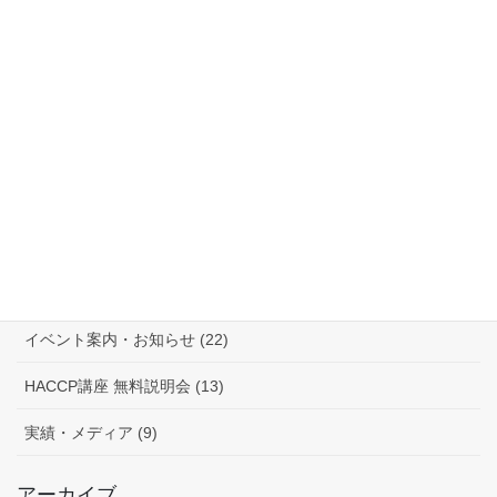
林 講師 (19)
三原 講師 (19)
川村 講師 (14)
佐治 講師 (13)
入門講座 (21)
飲食店向け インストラクター養成講座 (20)
一般的衛生管理作成 講座 (8)
イベント案内・お知らせ (22)
HACCP講座 無料説明会 (13)
実績・メディア (9)
アーカイブ