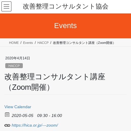
コ
ナ
改善整理コンサルタント協会
ン
ビ
テ
ゲ
ン
ー
Events
ツ
シ
へ
ョ
ス
ン
HOME
Events
HACCP
改善整理コンサルタント講座（Zoom開催）
キ
に
ッ
移
プ
動
2020年4月14日
HACCP
改善整理コンサルタント講座
（Zoom開催）
View Calendar
2020-05-05
09:30 - 16:00
https://hica.or.jp/---zoom/