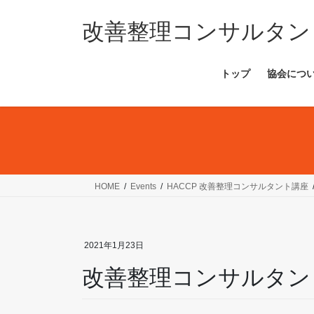
コ
ナ
ン
ビ
改善整理コンサルタン
テ
ゲ
ン
ー
トップ
協会につ
ツ
シ
へ
ョ
ス
ン
キ
に
ッ
移
プ
動
HOME
Events
HACCP 改善整理コンサルタント講座
2021年1月23日
改善整理コンサルタン