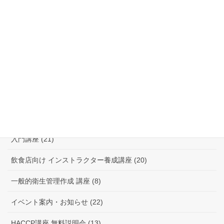
片山 講師 (21)
笹田 講師 (21)
林 講師 (19)
三原 講師 (19)
川村 講師 (14)
佐治 講師 (13)
入門講座 (21)
飲食店向け インストラクター養成講座 (20)
一般的衛生管理作成 講座 (8)
イベント案内・お知らせ (22)
HACCP講座 無料説明会 (13)