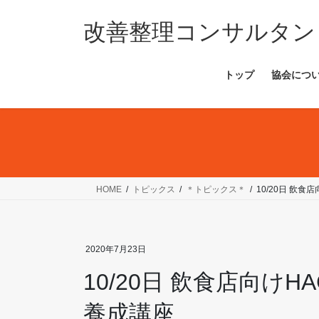
コ
ナ
ン
ビ
改善整理コンサルタン
テ
ゲ
ン
ー
トップ
協会につ
ツ
シ
へ
ョ
ス
ン
キ
に
ッ
移
プ
動
HOME
トピックス
＊トピックス＊
10/20日 飲
2020年7月23日
10/20日 飲食店向け
養成講座