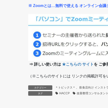
※ Zoomとは…無料で使える オンライン会
⇒ 詳しい使い方は
★こちらの サイト
を ご
（※こちらのサイトには リンクの掲載許可を
＊トピックス＊
、
飲食店向け インスト
カテゴリー
HACCP
改善整理コンサルタン
タグ