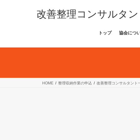
コ
ナ
ン
ビ
改善整理コンサルタン
テ
ゲ
ン
ー
トップ
協会につ
ツ
シ
へ
ョ
ス
ン
キ
に
ッ
移
プ
動
HOME
整理収納作業の申込
改善整理コンサルタント