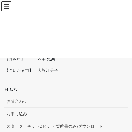
コ
ナ
改善整理コンサルタント協会
ン
ビ
テ
ゲ
ン
ー
埼玉県
ツ
シ
へ
ョ
ス
ン
HOME
整理収納作業の申込
改善整理コンサルタント一覧
埼玉県
キ
に
ッ
移
プ
動
【所沢市】 西本 史典
【さいたま市】 大熊江美子
HICA
お問合わせ
お申し込み
スターターキットBセット(契約書のみ)ダウンロード